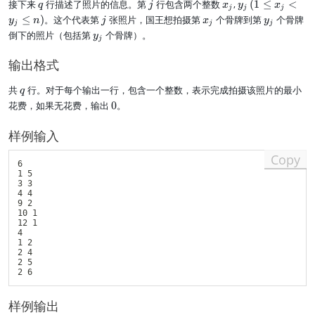
q
j
x
y
(
接下来
行描述了照片的信息。第
行包含两个整数
,
(
1
≤
<
q
j
x
y
x
i
p
\l
j
j
j
q
p
_
_
1
j
x
y
≤
)
。这个代表第
张照片，国王想拍摄第
\
个骨牌到第
个骨牌
_
e
y
n
j
x
y
2
_
j
j
j
j
j
\l
_
_
l
i,
q
y
倒下的照片（包括第
个骨牌）。
\
y
2
e
j
j
j
e
l
q
_
ti
<
q
q
_
\l
j
m
输出格式
\
x
n
i
e
es
d
_
)
\
q
1
o
q
共
行。对于每个输出一行，包含一个整数，表示完成拍摄该照片的最小
j
q
l
2
0
ts
<
0
花费，如果无花费，输出
0
。
e
\
^
<
y
q
ti
5
p
_
样例输入
1
m
)
_
j
0
es
{
\l
Copy
^
1
n
6

e
9
0
1 5

-
q
)
^
3 3

1
n
4 4

5
}
9 2

)
)
10 1

<
12 1

p
4

_
1 2

n
2 4

2 5

样例输出