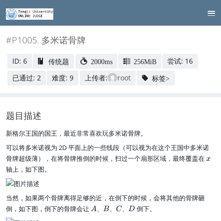
#P1005. 多米诺骨牌
ID: 6
尝试: 16
传统题
2000ms
256MiB
已通过: 2
难度: 9
上传者:
root
标签>
题目描述
新格尔王国的国王，最近非常喜欢玩多米诺骨牌。
可以将多米诺视为 2D 平面上的一些线段（可以视为在这个王国中多米诺
x
骨牌超级薄），在将骨牌推倒的时候，扫过一个扇形区域，最终覆盖在
x
轴上，如下图。
当然，如果两个骨牌离得足够的近，在倒下的时候，会将其他的骨牌砸
A
B
C
D
倒，如下图，倒下的骨牌会让
、
、
、
倒下。
A
B
C
D