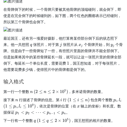
在骨牌倒下的时候，一个骨牌只要被其他骨牌的顶端碰到，就会倒下，即
使是在完全倒下的时候碰到的，如下图，两个红色的圈都表示已经碰到，
所以第三个骨牌也会倒下。
最近国王，还有另一项爱好摄影，他打算将某些部分倒下后的状态照下
q
j
x
y
来。他一共想照
张照片，对于第
张照片从
个骨牌开始，到
个骨
q
j
x
y
j
j
_
_
牌。但是由于一些骨牌短了一些，有些照片里面的骨牌并不能全部倒下。
j
j
但是如果将其中的某些骨牌延长一段，就可以让这一张照片里的骨牌全部
1
倒下。每延长一个单位长度，需要花费
1
，国王想知道，对于每张照片，
他需要花费多少钱，使得照片中的骨牌都是倒下的。
输入格式
n
(
5
第一行一个整数
(
2
≤
≤
2
×
1
0
)
，多米诺骨牌的数量。
n
n
2
n
i
(
p
l
(
接下来
行描述了骨牌的信息。第
行
(
1
≤
≤
)
包含两个整数
,
n
i
i
n
p
l
\l
i
i
1
_
_
1
x
9
(
1
≤
,
≤
1
0
)
，依次是骨牌的位置（在
轴上的坐标）和长度。数
e
p
l
x
i
i
\
i
i
\
q
p
据保证
<
<
⋯
<
<
。
p
p
p
p
1
2
−
1
l
l
n
n
n
_
e
e
q
(
5
下一行有一个整数
(
1
≤
≤
2
×
1
0
)
，国王想照的相片的数量。
q
q
\l
1
q
q
1
e
<