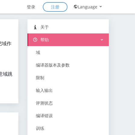
注册
登录
Language
关于
帮助
把域作
域
编译器版本及参数
任意域跳
限制
输入输出
评测状态
编译错误
训练