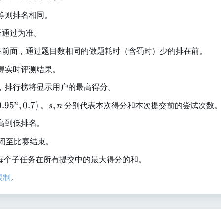
相等则排名相同。
是否通过为准。
的排在前面，通过题目数相同的做题耗时（含罚时）少的排在前。
得实时评测结果。
，排行榜将显示用户的最高得分。
s
0.9
5
,
0.7
)
。
,
分别代表本次得分和本次提交前的尝试次数
n
s
n
,
高到低排名。
n
被关闭至比赛结束。
用户每个子任务在所有提交中的最大得分的和。
限制
。