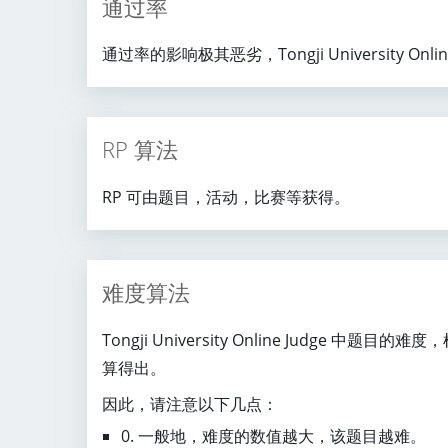
通过率
9
5
通过率的影响极其恶劣，Tongji University On
^
{
n
},
RP 算法
0.
7
RP 可由题目，活动，比赛等获得。
)
难度算法
Tongji University Online Jud
算得出。
因此，请注意以下几点：
0. 一般地，难度的数值越大，该题目越难。