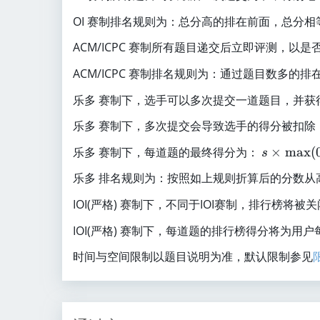
OI 赛制排名规则为：总分高的排在前面，总分
ACM/ICPC 赛制所有题目递交后立即评测，以
ACM/ICPC 赛制排名规则为：通过题目数多
乐多 赛制下，选手可以多次提交一道题目，并获
乐多 赛制下，多次提交会导致选手的得分被扣除
s
乐多 赛制下，每道题的最终得分为：
×
m
a
x
(
s
\
乐多 排名规则为：按照如上规则折算后的分数从
ti
m
IOI(严格) 赛制下，不同于IOI赛制，排行榜将
es
IOI(严格) 赛制下，每道题的排行榜得分将为
\
m
时间与空间限制以题目说明为准，默认限制参见
a
x
(
0.