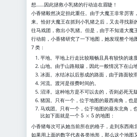
想……因此拯救小乳猪的行动迫在眉睫！
小香猪毅然决定担此重任。由于大魔王非常厉害
来。恰好大魔王在抓到小乳猪之后，又去寻找新
往马戏团，救出小乳猪。但是，由于不知道大魔
行动前，小香猪研究了一下地图，她发现整个地
7 类：
平地。平地上行走比较顺畅且具有较快的速
山地。由于山路颠簸，因此一般情况下在山
冰面。水结冰以后形成的路面，由于路面较
河流。渡河是很费时间的。
沼泽。这种地方是不可以去的，否则必死无
猪国。只有一个，位于地图的最西南角，也
马戏团。只有一个，位于地图的最东北角，
比如下面就是一个
5
5
×
5
的地图：
\
小香猪每次可从她当前所在的格子，走到东西南北
ti
如果用上面的数字代表各类地形，那么这个地图
m