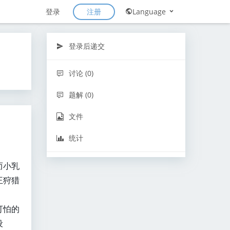
注册
登录
Language
登录后递交
讨论 (0)
题解 (0)
文件
统计
而小乳
王狩猎
可怕的
设