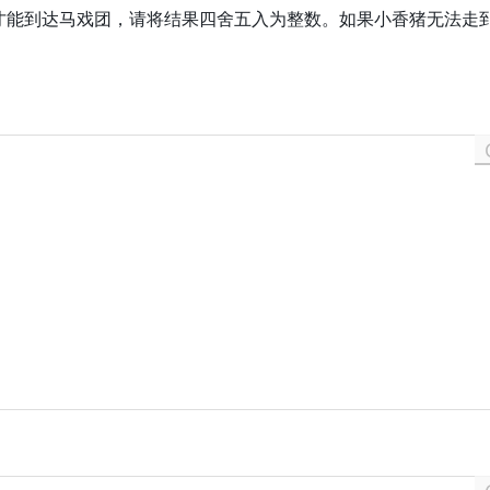
才能到达马戏团，请将结果四舍五入为整数。如果小香猪无法走
1
0
0
0