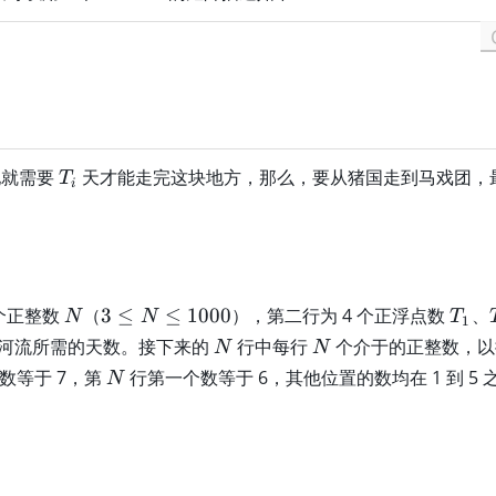
\
ti
m
es
N
T
她就需要
天才能走完这块地方，那么，要从猪国走到马戏团，
T
i
_
i
N
3
T
个正整数
（
3
≤
≤
1000
），第二行为 4 个正浮点数
、
N
N
T
1
\
_
N
N
河流所需的天数。接下来的
行中每行
个介于的正整数，以
N
N
le
1
N
数等于 7，第
行第一个数等于 6，其他位置的数均在 1 到 5 
N
q
N
\
le
q