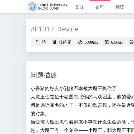
首页
题库
训练
#P1017. Rescue
ID: 18
尝
传统题
5000ms
63MiB
问题描述
小香猪的好友小乳猪不幸被大魔王抓住了！
大魔王住在位于猪国东北部的马戏团里，他的爱
猪是远近闻名的才子，不仅能歌善舞，还在最近
的对象。
虽说被大魔王抓住看起来不存在什么生命危险，
是，大魔王有一个弟弟——小魔王，和大魔王不