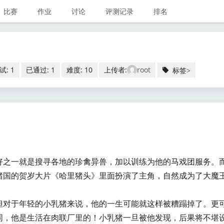
比赛
作业
讨论
评测记录
排名
试: 1
已通过: 1
难度: 10
上传者:
root
标签>
好之一就是搜寻各地的珍禽异兽，加以训练为他的马戏团服务。
猪国的贺岁大片《哈里猪头》里面扮演了主角，自然成为了大魔
但对于年轻的小乳猪来说，他的一生可能就这样被糟蹋掉了。更
同，他是生活在肉联厂里的！小乳猪一旦被他发现，后果将不堪