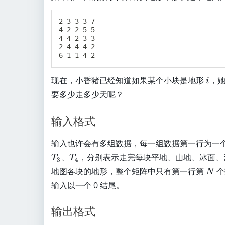
es
2 3 3 3 7 

5
4 2 2 5 5 

4 4 2 3 3 

2 4 4 4 2 

i
现在，小香猪已经知道如果某个小块是地形
，
i
要多少走多少天呢？
输入格式
输入也许会有多组数据，每一组数据第一行为一
T
、
，分别表示走完每块平地、山地、冰面、
T
T
3
4
_
N
地图各块的地形，整个矩阵中只有第一行第
个
N
4
输入以一个 0 结尾。
输出格式