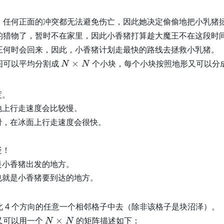
，任何正面的冲突都无法避免伤亡，因此她决定偷偷地把小乳猪
的猎物了，暂时不在家里，因此小香猪打算趁大魔王不在这段时
王何时会回来，因此，小香猪计划走最快的路线去拯救小乳猪。
N
图可以平均分割成
×
个小块，每个小块按照地形又可以分
N
N
\
ti
度。
m
es
地上行走速度会比较慢。
N
滑，在冰面上行走速度会很快。
疑！
是小香猪出发的地方。
也就是小香猪要到达的地方。
 4 个方向的任意一个相邻格子中去（除非该格子是块沼泽）。
N
又可以用一个
×
的矩阵描述如下：
N
N