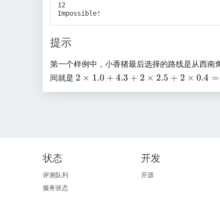
12

提示
第一个样例中，小香猪最后选择的路线是从西南角开始
2
间就是
2
×
1.0
+
4.3
+
2
×
2.5
+
2
×
0.4
=
\
ti
m
es
1.
0
+
状态
开发
4.
评测队列
开源
3
服务状态
+
2
\