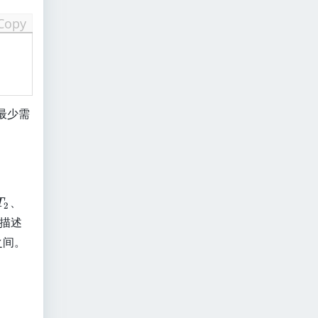
Copy
最少需
T
T
、
T
2
_
_
描述
2
3
之间。