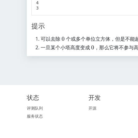
4

提示
可以去除
0
0
个或多个单位立方体，但是不能
一旦某个小塔高度变成
0
0
，那么它将不参与
状态
开发
评测队列
开源
服务状态