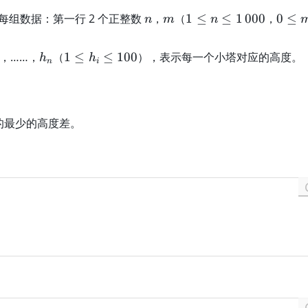
l
\
\l
n
m
1
0
每组数据：第一行 2 个正整数
，
（
1
≤
≤
1
000
，
0
≤
n
m
n
ti
e
\
\l
m
q
l
e
es
h
1
，……，
（
1
≤
≤
100
），表示每一个小塔对应的高度。
1
h
h
n
i
e
q
1
_
\
0
q
m
,
n
l
0
n
\l
e
\,
\
e
q
0
的最少的高度差。
l
q
h
0
e
1
_
0
q
0
i
1
0
\
\
\,
l
,
0
e
0
0
q
0
0
1
0
0
0