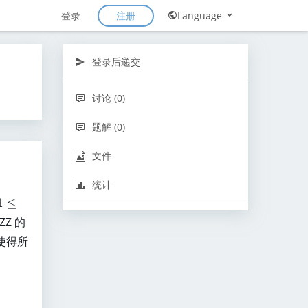
注册
登录
Language
登录后递交
讨论 (0)
题解 (0)
文件
统计
1
1
≤
\
Z 的
使得所
e
q
n
\