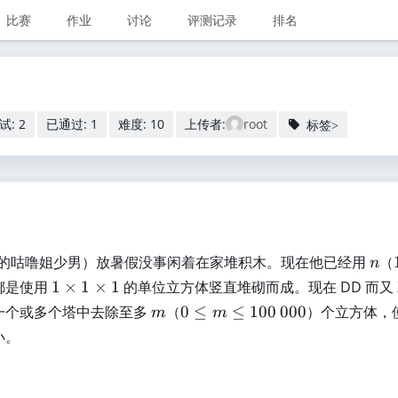
比赛
作业
讨论
评测记录
排名
试: 2
已通过: 1
难度: 10
上传者:
root
标签>
n
Z 的咕噜姐少男）放暑假没事闲着在家堆积木。现在他已经用
（
n
1
都是使用
1
×
1
×
1
的单位立方体竖直堆砌而成。现在 DD 而又 Z
l
\
m
0
一个或多个塔中去除至多
（
0
≤
≤
100
000
）个立方体，
m
m
ti
\l
小。
m
e
es
q
1
m