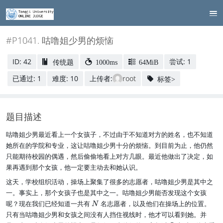
#P1041. 咕噜姐少男的烦恼
ID: 42
尝试: 1
传统题
1000ms
64MiB
已通过: 1
难度: 10
上传者:
root
标签>
题目描述
咕噜姐少男最近看上一个女孩子，不过由于不知道对方的姓名，也不知道
她所在的学院和专业，这让咕噜姐少男十分的烦恼。到目前为止，他仍然
只能期待校园的偶遇，然后偷偷地看上对方几眼。最近他做出了决定，如
果再遇到那个女孩，他一定要主动去和她认识。
这天，学校组织活动，操场上聚集了很多的志愿者，咕噜姐少男是其中之
一。事实上，那个女孩子也是其中之一。咕噜姐少男能否发现这个女孩
N
呢？现在我们已经知道一共有
名志愿者，以及他们在操场上的位置。
N
只有当咕噜姐少男和女孩之间没有人挡住视线时，他才可以看到她。并