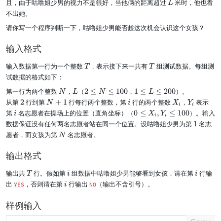
L
且，由于咕噜姐少男的视力不是很好，当他俩的距离超过
米时，他也看
L
不出她。
请你写一个程序判断一下，咕噜姐少男能否趁这次机会认识这个女孩？
输入格式
T
T
输入数据第一行为一个整数
，表示接下来一共有
组测试数据。每组测
T
T
试数据的格式如下：
N
L
2
1
第一行为两个整数
，
（
2
≤
≤
100
，
1
≤
≤
200
）。
N
L
N
L
\l
\
2
N
i
X
Y
从第
2
行到第
+
1
行每行两个整数，第
行的两个整数
，
表示
N
i
X
Y
i
i
e
l
+
_i
_i
i
0
第
名志愿者在操场上的位置（直角坐标）（
0
≤
,
≤
100
）。输入
i
X
Y
q
e
i
i
1
\l
1
数据保证没有任何两名志愿者站在同一个位置。设咕噜姐少男为第
1
名志
N
q
e
N
愿者，而女孩为第
名志愿者。
\l
L
N
q
e
\
X
q
l
输出格式
_i
1
e
,
0
q
T
i
i
输出共
行。假如第
组数据中咕噜姐少男能够看到女孩，请在第
行输
Y
T
i
i
0
2
_i
i
出
，否则请在第
行输出
（输出不含引号）。
YES
i
NO
0
\l
0
e
样例输入
q
1