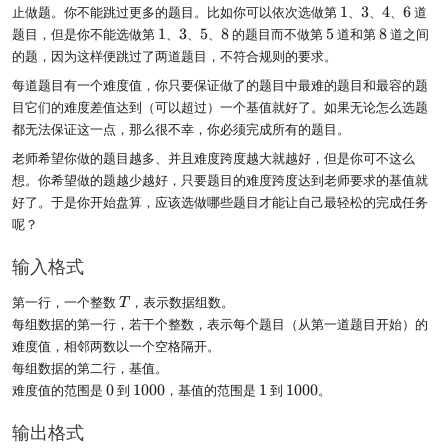
1
+
+
1
3
4
6
止做题。你不能跳过更多的题目。比如你可以依次选做第
1
、
3
、
4
、
6
道
1
2
1
3
5
8
5
8
题目，但是你不能选做第
1
、
3
、
5
、
8
的题目而不做第
5
道和第
8
道之间
的题，因为这样便跳过了两道题目，不符合规则的要求。
每道题目有一个难度值，你只要保证做了的题目中最难的题目和最容的题
目它们的难度差值达到（可以超过）一个基值就好了。如果无论怎么选题
都无法保证这一点，那么很不幸，你必须完成所有的题目。
老师希望你做的题目越多、并且难度跨度越大就越好，但是你可不这么
想。你希望做的题越少越好，只要题目的难度跨度达到老师要求的基值就
好了。于是你开始盘算，应该选做哪些题目才能让自己最轻松的完成任务
呢？
输入格式
T
第一行，一个整数
，表示数据组数。
T
每组数据的第一行，若干个整数，表示每个题目（从第一道题目开始）的
难度值，相邻两数以一个空格隔开。
每组数据的第二行，基值。
0
1
1
1
难度值的范围是
0
到
1000
，基值的范围是
1
到
1000
。
0
0
0
0
输出格式
0
0