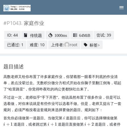
#P1043. 家庭作业
ID: 44
尝试: 39
传统题
1000ms
64MiB
已通过: 1
难度: 10
上传者:
root
标签>
题目描述
高数老师又给你布置了许多家庭作业，你望着那一眼看不到底的作业清
单，差点没晕过去。无数积分微分方程式开始在你脑子里翻江倒海，唱起
了“哈里路亚”，你觉得昨夜吃的鸡公煲都快吐出来了。
不过这一次，老师似乎“手下开恩”。他说虽然布置了很多作业，但是可以
选着做，对你来说就是有些作业可以选着不做。但是，老师又提出了一套
规则，必须严格按着这套规则来选择要做的题目。规则如下：
i
i
首先你必须做第一道题目。当做完第
道题目后，你可以选择继续做第
i
+
i
i
+
1
道题目，或者跳过第
+
1
道题目直接做第
+
2
道题目，或者停
i
i
i