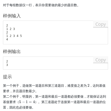
对于每组数据仅一行，表示你需要做的最少的题目数。
样例输入
Copy
2

1 2 3

2

1 2 3 4 5

样例输出
Copy
2

提示
2
第一个例子，选做第一道题目和第三道题目，难度值之差为
2
，达到基值
要求，并且题目数最少。
第二个例子，明显的，第一道题和最后一道题都必须要做，才能保证达到
5
基值要求（
5
−
1
=
4
）。第三道题处于连接第一道题和最后一道题的位
-
置，因此也必须要做。
1