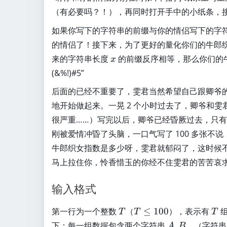
（有必要吗？！），再同时打开手中的小纸条，
如果你写下的字符串的前缀与你的情侣写下的字
的情侣了！接下来，为了更好的量化你们的牛郎
x
来的字符串长度
的前缀反序相等，那么你们的
x
(&%!)#5”
后面的已经不重要了，雯君当然希望自己跟卿爷
地开始做起来。一晃 2 个小时过去了，卿爷和雯
很严重……）写完以后，卿爷已经昏厥过去，只
刚被爱情冲昏了头脑，一口气写了 100 多张
牛郎织女指数是多少呀，雯君就郁闷了，这时候
马上拉住你，怜香惜玉的你经不住雯君的苦苦哀
输入格式
T
T
T
第一行为一个整数
（
≤
100
），表示有
组
T
T
T
\
A
B
下：每一组数据包含两个字符串
,
。（字符
A
B