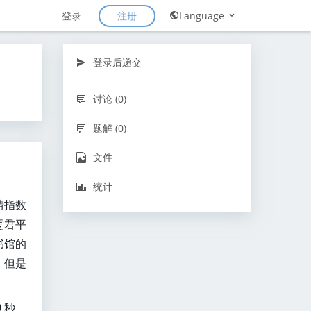
注册
登录
Language
登录后递交
讨论 (0)
题解 (0)
文件
统计
情指数
雯君平
书馆的
，但是
 秒