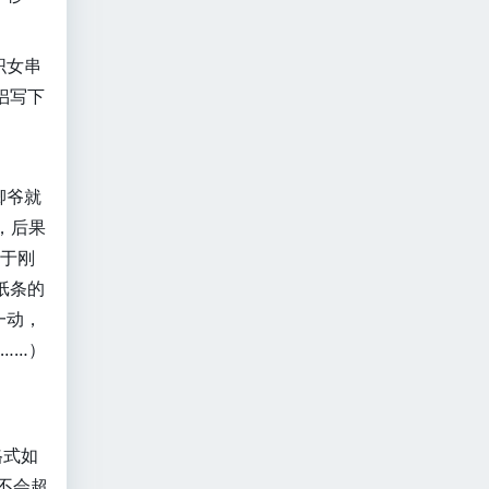
织女串
侣写下
卿爷就
，后果
由于刚
纸条的
一动，
……）
格式如
不会超