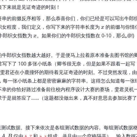
接下来就是见证奇迹的时刻！
符串的前缀反序相等，那么恭喜你们，你们已经是可以写出牛郎
x
织女程度，我们定义，你写下来的字符串长度为
的前缀与你情
x
x
牛郎织女指数为
。如果你们的牛郎织女指数在 0-10，那么,@!)
x
的牛郎织女指数越大越好。于是便马上拉着原本准备去图书馆的
君写下了 100 多张小纸条（卿爷很无奈，但是如果不跟着一起写
有雯君还在小鹿撞怀的期待着见证奇迹的时刻。不过突然发现，
不说，每一张小纸条上都是密密麻麻的字符串。这得怎么知道每一张
不幸的你恰好路过准备前往校内程序设计大赛的赛场，雯君灵机
求于是就答应了……（这题都没做出来，真不好意思去参加比赛了
测试数据。接下来依次是各组测试数据的内容。每组测试数据
A
B
串
,
仅由
..
和
..
组成，并且由一个空格隔开）。输入数据
A
B
A
Z
a
z