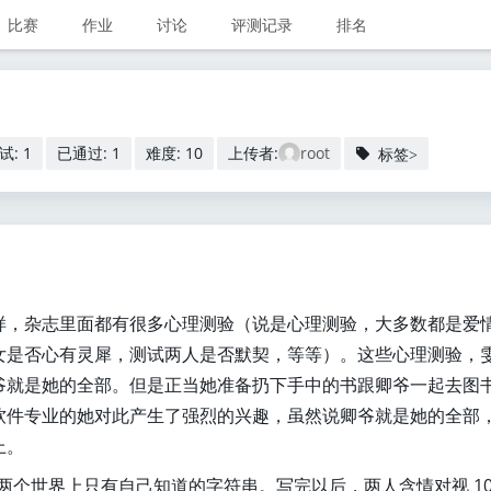
比赛
作业
讨论
评测记录
排名
试: 1
已通过: 1
难度: 10
上传者:
root
标签>
样，杂志里面都有很多心理测验（说是心理测验，大多数都是爱
女是否心有灵犀，测试两人是否默契，等等）。这些心理测验，
爷就是她的全部。但是正当她准备扔下手中的书跟卿爷一起去图
软件专业的她对此产生了强烈的兴趣，虽然说卿爷就是她的全部
上。
两个世界上只有自己知道的字符串。写完以后，两人含情对视 10