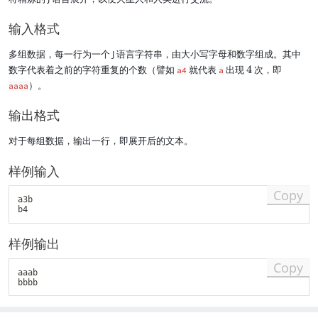
输入格式
多组数据，每一行为一个 J 语言字符串，由大小写字母和数字组成。其中
4
数字代表着之前的字符重复的个数（譬如
就代表
出现
4
次，即
a4
a
）。
aaaa
输出格式
对于每组数据，输出一行，即展开后的文本。
样例输入
Copy
a3b

样例输出
Copy
aaab
