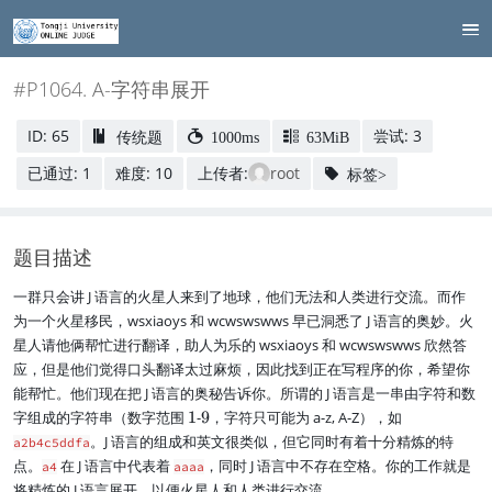
#P1064. A-字符串展开
ID: 65
尝试: 3
传统题
1000ms
63MiB
已通过: 1
难度: 10
上传者:
root
标签>
题目描述
一群只会讲 J 语言的火星人来到了地球，他们无法和人类进行交流。而作
为一个火星移民，wsxiaoys 和 wcwswswws 早已洞悉了 J 语言的奥妙。火
星人请他俩帮忙进行翻译，助人为乐的 wsxiaoys 和 wcwswswws 欣然答
应，但是他们觉得口头翻译太过麻烦，因此找到正在写程序的你，希望你
能帮忙。他们现在把 J 语言的奥秘告诉你。所谓的 J 语言是一串由字符和数
1
9
字组成的字符串（数字范围
1
-
9
，字符只可能为 a-z, A-Z），如
。J 语言的组成和英文很类似，但它同时有着十分精炼的特
a2b4c5ddfa
点。
在 J 语言中代表着
，同时 J 语言中不存在空格。你的工作就是
a4
aaaa
将精炼的 J 语言展开，以便火星人和人类进行交流。