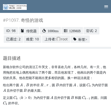
#P1097. 奇怪的游戏
ID: 98
尝试: 2
传统题
1000ms
128MiB
已通过: 2
难度: 10
上传者:
root
标签>
题目描述
新格尔软件公司的清洁工牛哭文，非常喜欢几何，各种几何。有一天，他
用拖把在地上偶然地画出了两个圆，而且他发现了，他画出的两个圆是内
切的关系。他在想能不能画出更多相切的圆。换一种说法就是：
A
B
R
r
B
A
C
给出两个圆
，
的半径
，
，圆
内切于圆
，设圆
为内切于圆
A
B
R
r
B
A
C
0
_
A
B
且外切于圆
的最大圆。
A
B
0
C
k
A
B
C
C
定义圆
（
>
0
）为内切于圆
且外切于圆
和圆
的圆。问圆
C
k
A
B
C
−
1
k
k
_
>
_
_
的半径。
C
k
k
0
{
k
k