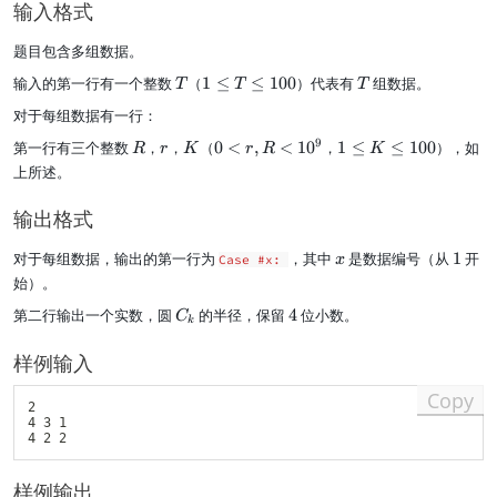
输入格式
-
1
题目包含多组数据。
}
T
1
T
输入的第一行有一个整数
（
1
≤
≤
100
）代表有
组数据。
T
T
T
\l
对于每组数据有一行：
e
q
R
r
K
0
1
9
第一行有三个整数
，
，
（
0
<
,
<
1
0
，
1
≤
≤
100
），如
R
r
K
r
R
K
T
<
\l
上所述。
\l
r,
e
e
R
q
输出格式
q
<
K
1
1
\l
x
1
对于每组数据，输出的第一行为
，其中
是数据编号（从
1
开
0
Case #x:
x
0
e
0
始）。
^
q
9
1
C
4
第二行输出一个实数，圆
的半径，保留
4
位小数。
C
k
0
_
0
k
样例输入
Copy
2

4 3 1

样例输出