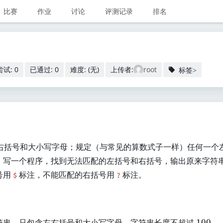
比赛
作业
讨论
评测记录
排名
尝试: 0
已通过: 0
难度: (无)
上传者:
root
标签>
右括号和大小写字母；规定（与常见的算数式子一样）任何一个
。写一个程序，找到无法匹配的左括号和右括号，输出原来字符
号用
标注，不能匹配的右括号用
标注。
$
?
1
符串，只包含左右括号和大小写字母，字符串长度不超过
100
。