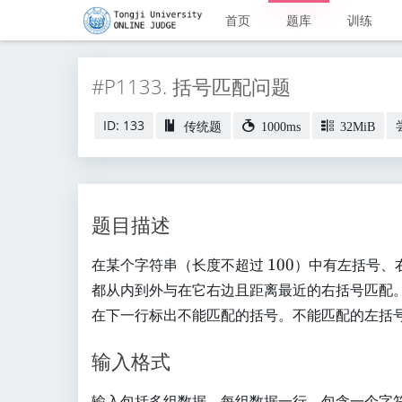
首页
题库
训练
#P1133. 括号匹配问题
ID: 133
传统题
1000ms
32MiB
题目描述
1
在某个字符串（长度不超过
100
）中有左括号、
0
都从内到外与在它右边且距离最近的右括号匹配
0
在下一行标出不能匹配的括号。不能匹配的左括
输入格式
输入包括多组数据，每组数据一行，包含一个字