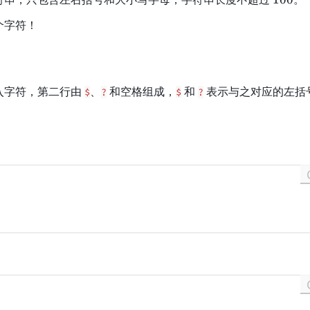
0
个字符！
0
入字符，第二行由
、
和空格组成，
和
表示与之对应的左括
$
?
$
?