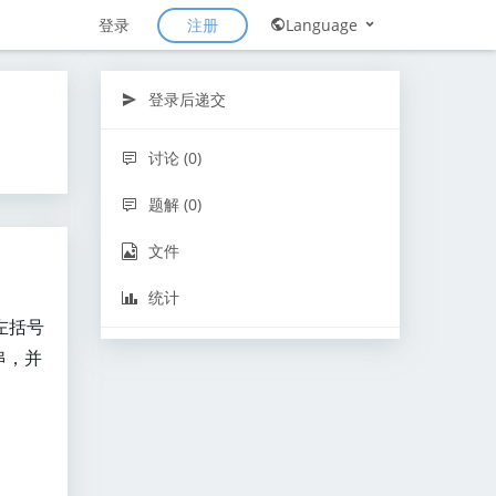
注册
登录
Language
登录后递交
讨论 (0)
题解 (0)
文件
统计
左括号
串，并