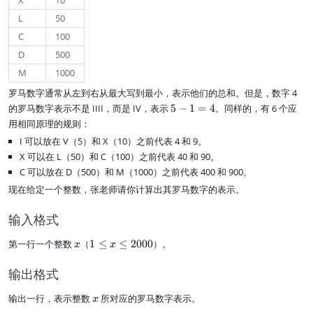
X
10
L
50
C
100
D
500
M
1000
罗马数字通常从左到右从最大写到最小，表示他们的总和。但是，数字 4
5
的罗马数字表示不是 IIII，而是 IV，表示
5
−
1
=
4
。同样的，有 6 个应
-
用相同原理的规则：
1
I 可以放在 V（5）和 X（10）之前代表 4 和 9。
=
X 可以在 L（50）和 C（100）之前代表 40 和 90。
4
C 可以放在 D（500）和 M（1000）之前代表 400 和 900。
现在给定一个整数，张老师请你计算出其罗马数字的表示。
输入格式
x
1
第一行一个整数
（
1
≤
≤
2000
）。
x
x
\
l
输出格式
e
q
x
输出一行，表示整数
所对应的罗马数字表示。
x
x