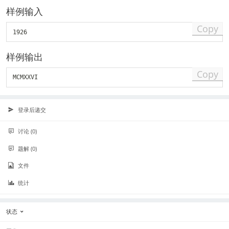
\
样例输入
l
e
Copy
q
2
0
样例输出
0
0
Copy
登录后递交
讨论 (0)
题解 (0)
文件
统计
状态