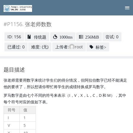
#P1156. 张老师数数
ID: 156
尝试: 0
传统题
1000ms
256MiB
已通过: 0
难度: (无)
上传者:
root
标签>
题目描述
张老师需要用数字来统计学生们的得分情况，但阿拉伯数字已经不能满足
他的要求了，所以想请你帮忙将学生的成绩转换成罗马数字。
罗马数字是由七个不同的符号来表示（I，V，X，L，C，D 和 M），其中
每个符号对应的值如下表。
符号
值
I
1
V
5