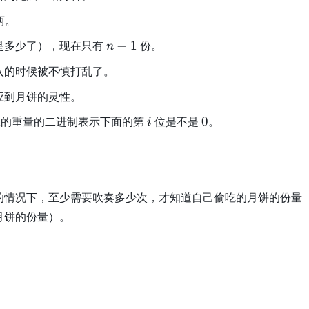
两。
n
是多少了），现在只有
−
1
份。
n
-
入的时候被不慎打乱了。
1
应到月饼的灵性。
i
0
应的重量的二进制表示下面的第
位是不是
0
。
i
的情况下，至少需要吹奏多少次，才知道自己偷吃的月饼的份量
月饼的份量）。
。