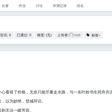
比赛
作业
讨论
评测记录
排名
尝试: 0
已通过: 0
难度: (无)
上传者:
root
标签>
小心看错了价格，无奈只能尽量走水路，与一名叶姓书生同舟共
出，以为妙绝，登城拜访。
否则无法一睹芳容。