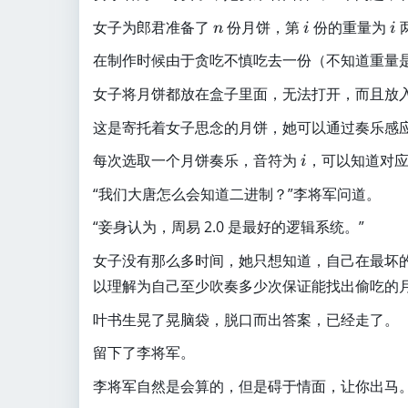
n
i
i
女子为郎君准备了
份月饼，第
份的重量为
n
i
i
在制作时候由于贪吃不慎吃去一份（不知道重量
女子将月饼都放在盒子里面，无法打开，而且放
这是寄托着女子思念的月饼，她可以通过奏乐感
i
每次选取一个月饼奏乐，音符为
，可以知道对
i
“我们大唐怎么会知道二进制？”李将军问道。
“妾身认为，周易 2.0 是最好的逻辑系统。”
女子没有那么多时间，她只想知道，自己在最坏
以理解为自己至少吹奏多少次保证能找出偷吃的
叶书生晃了晃脑袋，脱口而出答案，已经走了。
留下了李将军。
李将军自然是会算的，但是碍于情面，让你出马