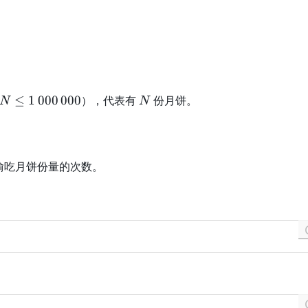
N
≤
1
000
000
），代表有
份月饼。
N
N
偷吃月饼份量的次数。