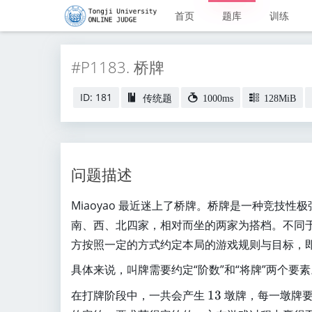
首页
题库
训练
#P1183. 桥牌
ID: 181
传统题
1000ms
128MiB
问题描述
Miaoyao 最近迷上了桥牌。桥牌是一种竞技
南、西、北四家，相对而坐的两家为搭档。不同于
方按照一定的方式约定本局的游戏规则与目标，即
具体来说，叫牌需要约定“阶数”和“将牌”两个要素
1
在打牌阶段中，一共会产生
13
墩牌，每一墩牌
3