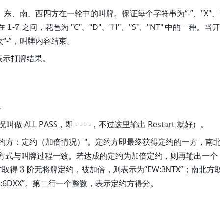
、南、西四方在一轮中的叫牌。保证每个字符串为“-”、"X"、"X
1
7
在
1
-
7
之间，花色为 "C"、"D"、"H"、"S"、"NT" 中的一种。当
“-”，叫牌内容结束。
表示打牌结果。
”。
ALL PASS，即 - - - -，不过这里输出 Restart 就好）。
约方：定约（加倍情况）"。定约方即最终获得定约的一方，南
约表示方式与叫牌过程一致。若达成的定约为加倍定约，则再输出一个 "
3
方取得
3
阶无将牌定约，被加倍，则表示为“EW:3NTX”；南北方
:6DXX”。第二行一个整数，表示定约方得分。