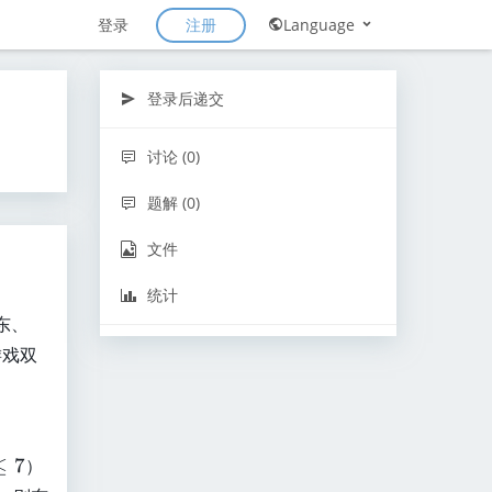
注册
登录
Language
登录后递交
讨论 (0)
题解 (0)
文件
统计
东、
游戏双
≤
7
）