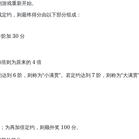
则游戏重新开始。
成定约，则最终得分由以下部分组成：
3
一阶加
30
分
0
4
加倍则为原来的
4
倍
6
7
约达到
6
阶，则称为“小满贯”。若定约达到
7
阶，则称为“大满贯
1
；为再加倍定约，则额外奖
100
分。
0