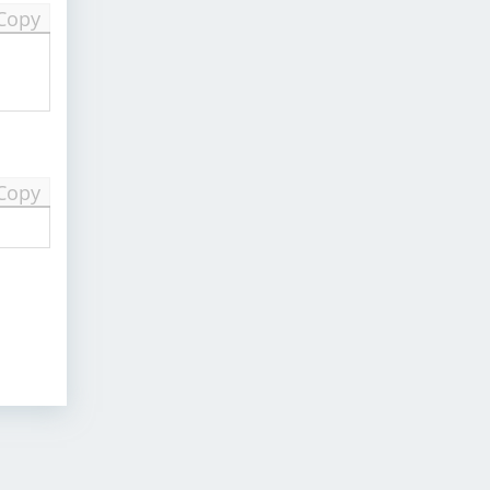
Copy
Copy