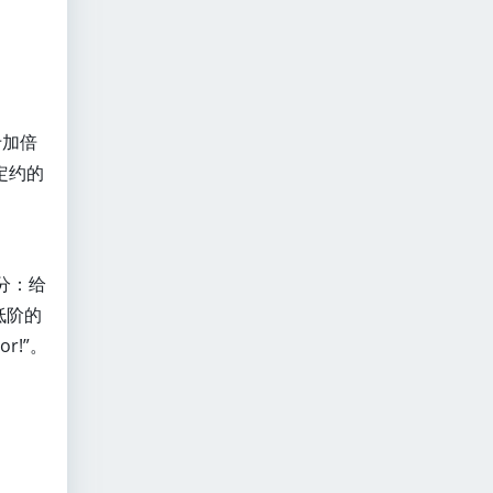
于加倍
定约的
分：给
低阶的
r!”。