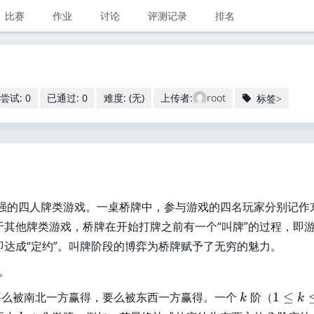
比赛
作业
讨论
评测记录
排名
尝试: 0
已通过: 0
难度: (无)
上传者:
root
标签>
性极强的四人牌类游戏。一桌桥牌中，参与游戏的四名玩家分别记作
其他牌类游戏，桥牌在开始打牌之前有一个“叫牌”的过程，即
达成“定约”。叫牌阶段的博弈为桥牌赋予了无穷的魅力。
。
k
1
要么被南北一方赢得，要么被东西一方赢得。一个
阶（
1
≤
k
k
\