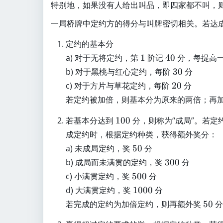
特别地，如果没有人给出叫品，即四家都不叫，
一局桥牌中定约方的得分与叫牌密切相关。若达
定约的基本分
1
4
a) 对于无将定约，第
1
阶记
40
分，每提高
0
3
b) 对于黑桃与红心定约，每阶
30
分
0
2
c) 对于方片与草花定约，每阶
20
分
0
若定约被加倍，则基本分为原来的两倍；再
1
若基本分达到
100
分，则称为“成局”。若定
0
成定约时，根据定约种类，获得额外奖分：
0
5
a) 未成局定约，奖
50
分
0
3
b) 成局而未满贯的定约，奖
300
分
0
5
c) 小满贯定约，奖
500
分
0
0
1
d) 大满贯定约，奖
1000
分
0
0
5
若完成的定约为加倍定约，则再额外奖
50
分
0
0
0