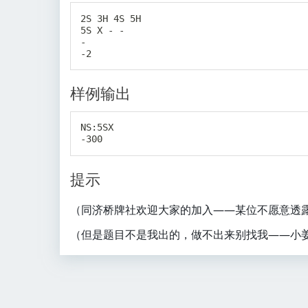
2S 3H 4S 5H

5S X - -

-

样例输出
NS:5SX

提示
（同济桥牌社欢迎大家的加入——某位不愿意透
（但是题目不是我出的，做不出来别找我——小