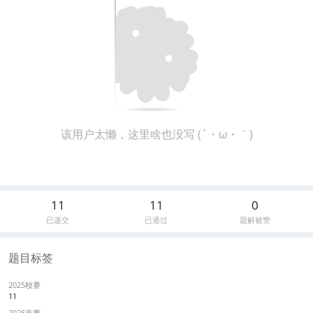
该用户太懒，这里啥也没写 (´・ω・｀)
11
11
0
已递交
已通过
题解被赞
题目标签
2025校赛
11
2025市赛