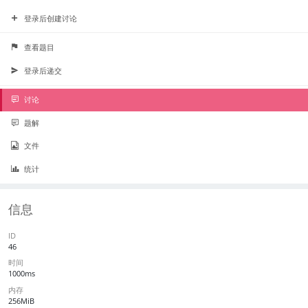
登录后创建讨论
查看题目
登录后递交
讨论
题解
文件
统计
信息
ID
46
时间
1000ms
内存
256MiB