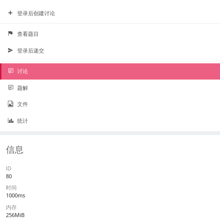
登录后创建讨论
查看题目
登录后递交
讨论
题解
文件
统计
信息
ID
80
时间
1000ms
内存
256MiB