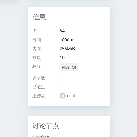
信息
ID
84
时间
1000ms
内存
256MiB
难度
10
标签
HUSTOJ
递交数
1
已通过
1
上传者
root
讨论节点