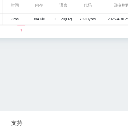
时间
内存
语言
代码
递交时
8ms
384 KiB
C++20(O2)
739 Bytes
2025-4-30 2:
1
支持