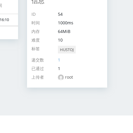
信息
间
ID
54
16:10
时间
1000ms
内存
64MiB
难度
10
标签
HUSTOJ
递交数
1
已通过
1
上传者
root