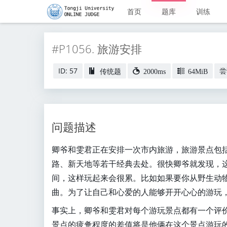
首页
题库
训练
#P1056. 旅游安排
ID: 57
尝
传统题
2000ms
64MiB
问题描述
卿爷和雯君正在安排一次市内旅游，旅游景点包
路、新天地等若干经典去处。很快卿爷就发现，
间，这样玩起来会很累。比如如果要你从野生动
曲。为了让自己和心爱的人能够开开心心的游玩
事实上，卿爷和雯君对每个游玩景点都有一个评
景点的疲惫程度的差值将是他俩在这个景点游玩