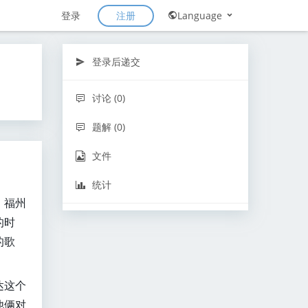
注册
登录
Language
登录后递交
讨论 (0)
题解 (0)
文件
统计
、福州
的时
的歌
达这个
他俩对