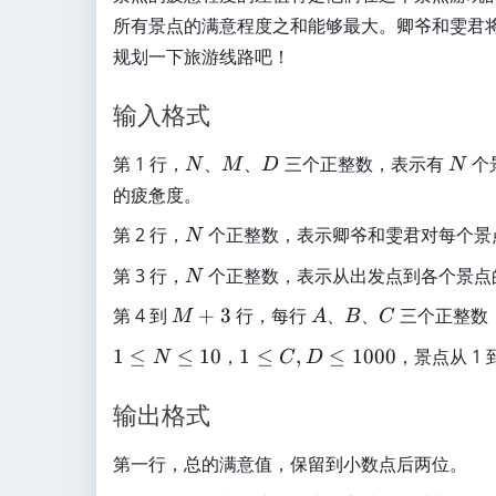
所有景点的满意程度之和能够最大。卿爷和雯君
规划一下旅游线路吧！
输入格式
N
M
D
N
第 1 行，
、
、
三个正整数，表示有
个
N
M
D
N
的疲惫度。
N
第 2 行，
个正整数，表示卿爷和雯君对每个景
N
N
第 3 行，
个正整数，表示从出发点到各个景点
N
M
A
B
C
第 4 到
+
3
行，每行
、
、
三个正整数
M
A
B
C
+
1
1
1
≤
≤
10
，
1
≤
,
≤
1000
，景点从 1 
N
C
D
3
\
\l
le
e
输出格式
q
q
N
C
第一行，总的满意值，保留到小数点后两位。
\
,