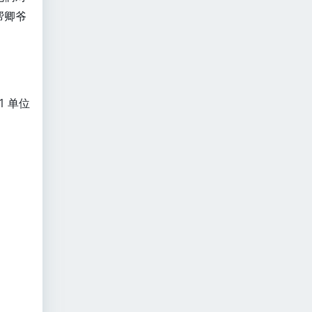
帮卿爷
 单位