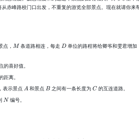
将从赤峰路校门口出发，不重复的游览全部景点。现在就请你来
M
D
景点，
条道路相连，每走
单位的路程将给卿爷和雯君增加 1
M
D
点的喜好值。
的距离。
A
B
C
，表示景点
和景点
之间有一条长度为
的互连道路。
A
B
C
N
到
编号。
N