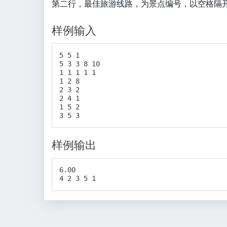
第二行，最佳旅游线路，为景点编号，以空格隔
le
D
q
\l
样例输入
1
e
0
q
1
5 5 1

0
5 3 3 8 10

1 1 1 1 1

0
1 2 8

0
2 3 2

2 4 1

1 5 2

样例输出
6.00
