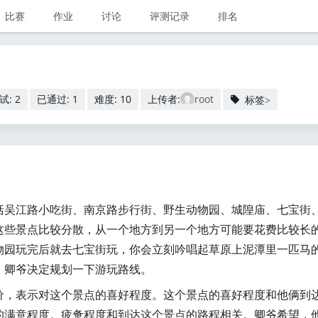
比赛
作业
讨论
评测记录
排名
试: 2
已通过: 1
难度: 10
上传者:
root
标签>
括吴江路小吃街、南京路步行街、野生动物园、城隍庙、七宝街
这些景点比较分散，从一个地方到另一个地方可能要花费比较长
物园玩完后就去七宝街玩，你会立刻吟唱起草原上泥潭里一匹马
，卿爷决定规划一下游玩路线。
价，表示对这个景点的喜好程度。这个景点的喜好程度和他俩到
的满意程度。疲惫程度和到达这个景点的路程相关。卿爷希望，