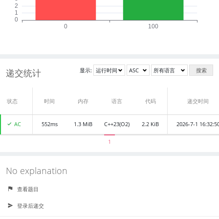
显示:
搜索
递交统计
状态
递交者
时间
内存
语言
代码
递交时间
AC
552ms
wowu
1.3 MiB
C++23(O2)
2.2 KiB
2026-7-1 16:32:5
1
No explanation
查看题目
登录后递交