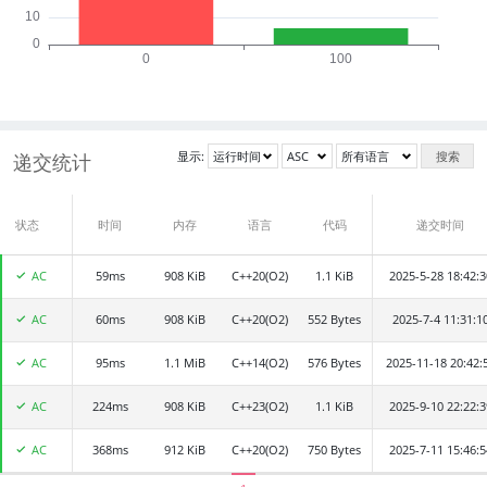
显示:
搜索
递交统计
状态
递交者
时间
内存
语言
代码
递交时间
AC
59ms
asdf
908 KiB
C++20(O2)
1.1 KiB
2025-5-28 18:42:3
AC
60ms
chuzhitairan
908 KiB
C++20(O2)
552 Bytes
2025-7-4 11:31:1
AC
95ms
pansian
1.1 MiB
C++14(O2)
576 Bytes
2025-11-18 20:42:
AC
224ms
ReFleXAzusa
908 KiB
C++23(O2)
1.1 KiB
2025-9-10 22:22:3
AC
368ms
napper
912 KiB
C++20(O2)
750 Bytes
2025-7-11 15:46:5