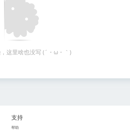
，这里啥也没写 (´・ω・｀)
支持
帮助