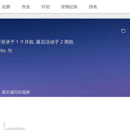
比赛
作业
讨论
评测记录
排名
最后登录于
1 个月前
, 最后活动于
2 周前
.
o. 9)
最近编写的题解