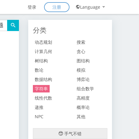
注册
登录
Language
题
分类
动态规划
搜索
计算几何
贪心
树结构
图结构
数论
模拟
数据结构
博弈论
字符串
组合数学
线性代数
高精度
递推
概率论
NPC
其他
手气不错