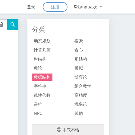
注册
登录
Language
题
分类
动态规划
搜索
计算几何
贪心
树结构
图结构
数论
模拟
数据结构
博弈论
字符串
组合数学
线性代数
高精度
递推
概率论
NPC
其他
手气不错