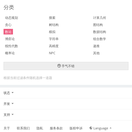
分类
动态规划
搜索
计算几何
贪心
树结构
图结构
数论
模拟
数据结构
博弈论
字符串
组合数学
线性代数
高精度
递推
概率论
NPC
其他
手气不错
根据当前过滤条件随机选择一道题
状态
开发
支持
关于
联系我们
隐私
服务条款
版权申诉
Language