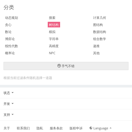
分类
动态规划
搜索
计算几何
贪心
树结构
图结构
数论
模拟
数据结构
博弈论
字符串
组合数学
线性代数
高精度
递推
概率论
NPC
其他
手气不错
根据当前过滤条件随机选择一道题
状态
开发
支持
关于
联系我们
隐私
服务条款
版权申诉
Language