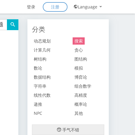
注册
登录
Language
题
分类
动态规划
搜索
计算几何
贪心
树结构
图结构
数论
模拟
数据结构
博弈论
字符串
组合数学
线性代数
高精度
递推
概率论
NPC
其他
手气不错