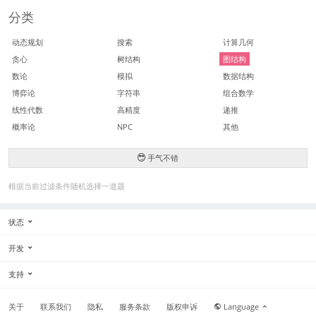
分类
动态规划
搜索
计算几何
贪心
树结构
图结构
数论
模拟
数据结构
博弈论
字符串
组合数学
线性代数
高精度
递推
概率论
NPC
其他
手气不错
根据当前过滤条件随机选择一道题
状态
开发
支持
关于
联系我们
隐私
服务条款
版权申诉
Language